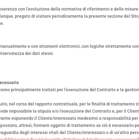
coerenza con l’evoluzione della normativa di riferimento e delle misure 
, dunque, pregato di visitare periodicamente la presente sezione del Sit
te.
 manualmente e con strumenti elettronici, con logiche strettamente correl
iservatezza dei dati stessi.
 necessario
o sono principalmente trattati per l’esecuzione del Contratto e la gestion
uito, nel corso del rapporto contrattuale, per le finalità di trattamento i
ende impossibile la stipula e/o l’esecuzione del Contratto e, per il Clien
ialmente esponendo il Cliente/interessato medesimo a responsabilità p
to possono, altresì, formare oggetto di trattamento se ciò è necessario 
vaguardia degli interessi vitali del Cliente/interessato o di un’altra per