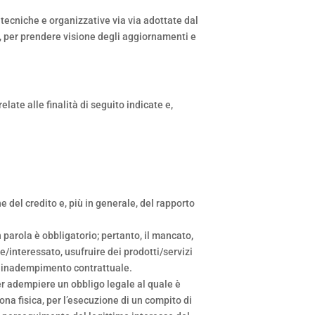
tecniche e organizzative via via adottate dal
o, per prendere visione degli aggiornamenti e
ate alle finalità di seguito indicate e,
e del credito e, più in generale, del rapporto
n parola è obbligatorio; pertanto, il mancato,
te/interessato, usufruire dei prodotti/servizi
er inadempimento contrattuale.
per adempiere un obbligo legale al quale è
sona fisica, per l’esecuzione di un compito di