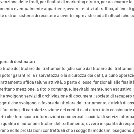
evenzione delle frodi, per finalità di marketing diretto, per assicurare l
amento eventualmente appartiene, ovvero relativi al traffico, al fine di g
ete o di un sistema di resistere a eventi imprevisti o ad atti illeciti ch
orie di destinatari
o titolo del titolare del trattamento (che sono dal titolare del trattamen
 di poter garantire la riservatezza e la sicurezza dei dati), alcune oper
l trattamento affida talune attività, o parte di esse, funzionali alle final
i meritano menzione, a titolo comunque, inevitabilmente, non esaustivo:
che svolgono servizi di archiviazione di documenti; società di recupero c
soggetti che svolgono, a favore del titolare del trattamento, attività di
 factoring, di cartolarizzazione dei crediti o ad altro titolo cessionarie d
i che forniscono informazioni commerciali; società di servizi informati
n qualità di autonomi titolari del trattamento, ovvero in qualità di resp
rano nelle prestazioni contrattuali che i soggetti medesimi eseguono a 