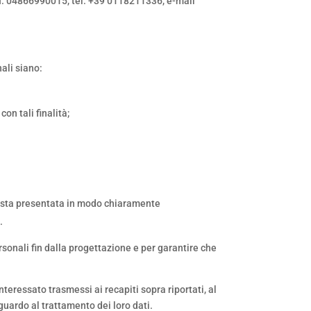
I.
04866990015
, tel.
+39 0118211336
, e-mail
ali siano:
on tali finalità;
hiesta presentata in modo chiaramente
.
rsonali fin dalla progettazione e per garantire che
teressato trasmessi ai recapiti sopra riportati, al
uardo al trattamento dei loro dati.