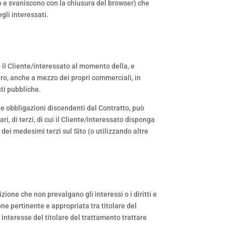
to e svaniscono con la chiusura del browser) che
gli interessati.
o il Cliente/interessato al momento della, e
vero, anche a mezzo dei propri commerciali, in
ti pubbliche.
 le obbligazioni discendenti dal Contratto, può
i, di terzi, di cui il Cliente/interessato disponga
 dei medesimi terzi sul Sito (o utilizzando altre
zione che non prevalgano gli interessi o i diritti e
one pertinente e appropriata tra titolare del
 interesse del titolare del trattamento trattare