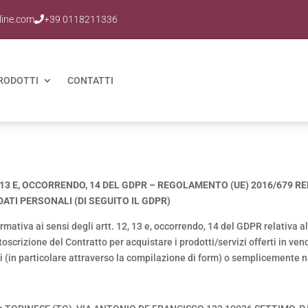
line.com
+39 0118211336
RODOTTI
CONTATTI
, 13 E, OCCORRENDO, 14 DEL GDPR – REGOLAMENTO (UE) 2016/679 
ATI PERSONALI (DI SEGUITO IL GDPR)
nformativa ai sensi degli artt. 12, 13 e, occorrendo, 14 del GDPR relativa a
oscrizione del Contratto per acquistare i prodotti/servizi offerti in ven
 (in particolare attraverso la compilazione di form) o semplicemente 