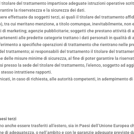
l titolare del trattamento impartisce adeguate istruzioni operative scrit
rantire la riservatezza e la sicurezza dei dati.
 effettuate da soggetti terzi, ai quali il titolare del trattamento affid
4b), tra cui meritano menzione, a titolo comunque, inevitabilmente, non 
i di marketing; agenzie pubblicitarie; soggetti che prestano attività di
rtenenti alle predette categorie trattano i dati personali in qualità di 
iferimento a specifiche operazioni di trattamento che rientrano nelle p
del trattamento; ai responsabili del trattamento il titolare del trattam
ne delle misure minime di sicurezza, al fine di poter garantire la riserva
arsi presso la sede del titolare del trattamento, l’elenco, soggetto ad a
 stesso intrattiene rapporti.
nicati, in caso di richiesta, alle autorità competenti, in adempimento di
esi terzi
o anche essere trasferiti all’estero, sia in Paesi dell’Unione Europea ch
one di adeguatezza, o nell’ambito e con le garanzie adeguate previste d