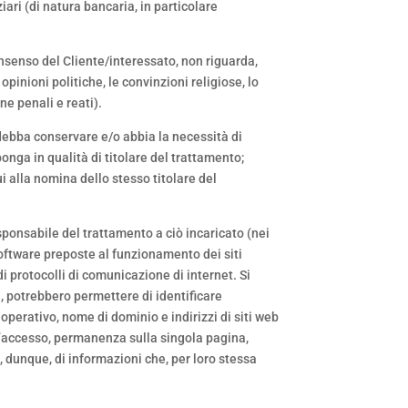
ziari (di natura bancaria, in particolare
onsenso del Cliente/interessato, non riguarda,
opinioni politiche, le convinzioni religiose, lo
ne penali e reati).
, debba conservare e/o abbia la necessità di
sponga in qualità di titolare del trattamento;
cui alla nomina dello stesso titolare del
responsabile del trattamento a ciò incaricato (nei
 software preposte al funzionamento dei siti
di protocolli di comunicazione di internet. Si
a, potrebbero permettere di identificare
 operativo, nome di dominio e indirizzi di siti web
io d’accesso, permanenza sulla singola pagina,
a, dunque, di informazioni che, per loro stessa