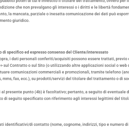
pubblici poteri di cui è investito il titolare del trattamento, ovvero per
ondizione che non prevalgano gli interessi o i diritti e le libertà fondame
tanto, la mancata, parziale o inesatta comunicazione dei dati può esporr
amento giuridico.
ito di specifico ed espresso consenso del Cliente/interessato
 sopra, i dati personali conferiti/acquisiti possono essere trattati, pre
 sul Contratto o sul Sito (o utilizzando altre applicazioni social o web 
ttuare comunicazioni commerciali e promozionali, tramite telefono (anch
 mms, fax, ecc.), su prodotti/servizi del titolare del trattamento o di so
i al presente punto (4b) è facoltativo; pertanto, a seguito di eventuale di
 di seguito specificato con riferimento agli interessi legittimi del titol
dati identificativi/di contatto (nome, cognome, indirizzi, tipo e numero 