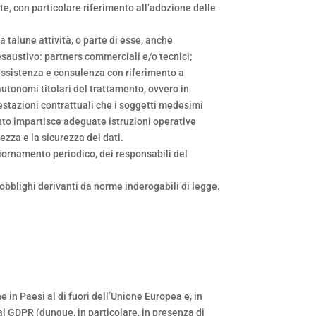
te, con particolare riferimento all’adozione delle
a talune attività, o parte di esse, anche
esaustivo: partners commerciali e/o tecnici;
 assistenza e consulenza con riferimento a
autonomi titolari del trattamento, ovvero in
restazioni contrattuali che i soggetti medesimi
ento impartisce adeguate istruzioni operative
tezza e la sicurezza dei dati.
ggiornamento periodico, dei responsabili del
 obblighi derivanti da norme inderogabili di legge.
e in Paesi al di fuori dell’Unione Europea e, in
al GDPR (dunque, in particolare, in presenza di