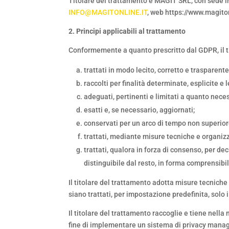
Titolare del trattamento è
MAGIT SRL
, con sede 
INFO@MAGITONLINE.IT
, web https://www.magiton
2. Principi applicabili al trattamento
Conformemente a quanto prescritto dal GDPR, il ti
trattati in modo lecito, corretto e trasparente
raccolti per finalità determinate, esplicite e
adeguati, pertinenti e limitati a quanto necess
esatti e, se necessario, aggiornati;
conservati per un arco di tempo non superiore
trattati, mediante misure tecniche e organiz
trattati, qualora in forza di consenso, per d
distinguibile dal resto, in forma comprensibi
Il titolare del trattamento adotta misure tecniche
siano trattati, per impostazione predefinita, solo i
Il titolare del trattamento raccoglie e tiene nella
fine di implementare un sistema di privacy manage