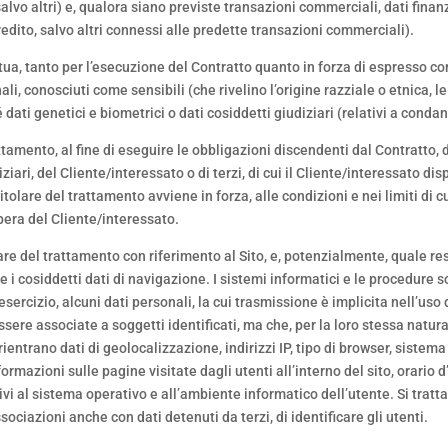
 salvo altri) e, qualora siano previste transazioni commerciali, dati finan
 credito, salvo altri connessi alle predette transazioni commerciali).
ettua, tanto per l’esecuzione del Contratto quanto in forza di espresso c
i, conosciuti come sensibili (che rivelino l’origine razziale o etnica, le 
 dati genetici e biometrici o dati cosiddetti giudiziari (relativi a condan
rattamento, al fine di eseguire le obbligazioni discendenti dal Contratto
iziari, del Cliente/interessato o di terzi, di cui il Cliente/interessato di
titolare del trattamento avviene in forza, alle condizioni e nei limiti di 
pera del Cliente/interessato.
itolare del trattamento con riferimento al Sito, e, potenzialmente, quale 
he i cosiddetti dati di navigazione. I sistemi informatici e le procedure
sercizio, alcuni dati personali, la cui trasmissione è implicita nell’uso 
ssere associate a soggetti identificati, ma che, per la loro stessa natur
rientrano dati di geolocalizzazione, indirizzi IP, tipo di browser, sistema
informazioni sulle pagine visitate dagli utenti all’interno del sito, orar
tivi al sistema operativo e all’ambiente informatico dell’utente. Si tratt
ciazioni anche con dati detenuti da terzi, di identificare gli utenti.