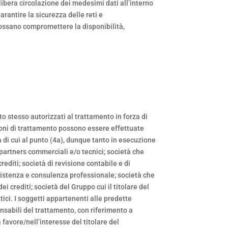
a libera circolazione dei medesimi dati all’interno
arantire la sicurezza delle reti e
e possano compromettere la disponibilità,
to stesso autorizzati al trattamento in forza di
azioni di trattamento possono essere effettuate
ità di cui al punto (4a), dunque tanto in esecuzione
 partners commerciali e/o tecnici; società che
rediti; società di revisione contabile e di
 assistenza e consulenza professionale; società che
ei crediti; società del Gruppo cui il titolare del
ci. I soggetti appartenenti alle predette
onsabili del trattamento, con riferimento a
favore/nell’interesse del titolare del