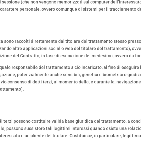
ia di sessione (che non vengono memorizzati sul computer dell’interessa
i carattere personale, ovvero comunque di sistemi per il tracciamento de
atta sono raccolti direttamente dal titolare del trattamento stesso press
izzando altre applicazioni social o web del titolare del trattamento), ov
izione del Contratto, in fase di esecuzione del medesimo, ovvero da fon
 quale responsabile del trattamento a ciò incaricato, al fine di eseguire
igazione, potenzialmente anche sensibili, genetici e biometrici o giudiziar
previo consenso di detti terzi, al momento della, e durante la, navigazione
trattamento).
 di terzi possono costituire valida base giuridica del trattamento, a condi
le, possono sussistere tali legittimi interessi quando esiste una relazi
ressato è un cliente del titolare. Costituisce, in particolare, legittimo