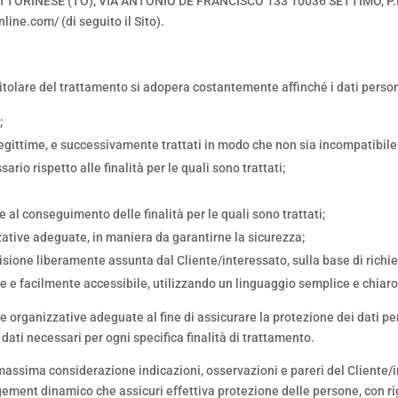
in
TORINESE (TO)
,
VIA ANTONIO DE FRANCISCO 133 10036 SETTIMO,
P.
line.com/ (di seguito il Sito).
tolare del trattamento si adopera costantemente affinché i dati person
;
 legittime, e successivamente trattati in modo che non sia incompatibile c
ario rispetto alle finalità per le quali sono trattati;
 al conseguimento delle finalità per le quali sono trattati;
zative adeguate, in maniera da garantirne la sicurezza;
ecisione liberamente assunta dal Cliente/interessato, sulla base di ric
le e facilmente accessibile, utilizzando un linguaggio semplice e chiaro
 e organizzative adeguate al fine di assicurare la protezione dei dati pe
 dati necessari per ogni specifica finalità di trattamento.
 massima considerazione indicazioni, osservazioni e pareri del Cliente/in
ment dinamico che assicuri effettiva protezione delle persone, con rig